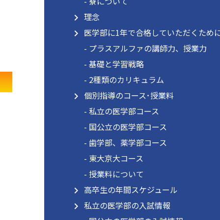
- 寮について
理念
navigate_next
医学部に1年で合格していただくため
navigate_next
- プラスアルファの講師力、授業力
- 基礎と学習戦略
- 2種類のカリキュラム
個別指導のコース･授業料
navigate_next
- 私立の医学部コース
- 国公立の医学部コース
- 歯学部、薬学部コース
- 東大京大コース
- 授業料について
高卒生の年間スケジュール
navigate_next
私立の医学部の入試情報
navigate_next