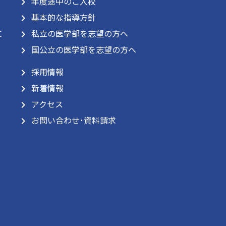
年度途中のご入校
navigate_next
基本的な指導方針
navigate_next
に
私立の医学部を志望の方へ
navigate_next
国公立の医学部を志望の方へ
navigate_next
採用情報
navigate_next
新着情報
navigate_next
アクセス
navigate_next
お問い合わせ･資料請求
navigate_next