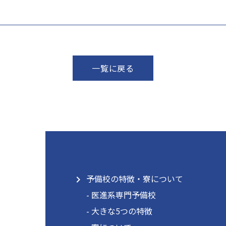
一覧に戻る
予備校の特徴・寮について
navigate_next
- 医進系専門予備校
- 大きな5つの特徴