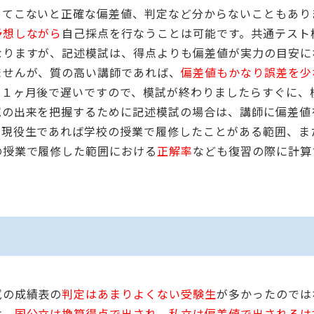
ってこないと正確な偏差値、判定など分からないこともあり
予想しながら
自己採点を行なうことは可能です。共通テスト
なりますが、記述模試は、得点よりも偏差値が実力の目安に
ませんが、質の高い講師であれば、
偏差値もかなり誤差を少
約１ヶ月後で遅いですので、模試が終わりましたらすぐに、
試の出来を把握するために記述模試の場合は、講師に偏差値
、現役生であれば学校の授業で履修したことがある範囲、ま
の授業で履修した範囲における
正解率
なども復習の際に計算
試の成績表の
判定はあまりよくない受験生
が多かったのでは
は、
国公立は換算得点で出され、私立は偏差値で出されるは