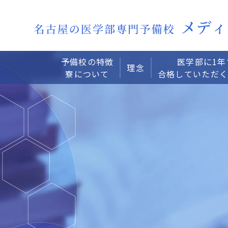
予備校の特徴
医学部に1年
理念
寮について
合格していただ