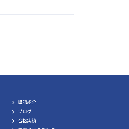
講師紹介
navigate_next
ブログ
navigate_next
合格実績
navigate_next