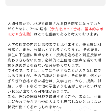
人間性豊かで、地域で信頼される良き医師になっていた
だくために、2つの理念
（余力を持って合格、基本的な考
え方や方法論）
はとても重要であると考えております。
大学の授業の内容は高校までと比べますと、難易度は相
当高く、また、分量もとても多くなります。 その結果、
学生の下位層に焦点をあてて授業を進めると到底授業が
終わりきらないため、必然的に上位層に焦点を当てて授
業を進めざるを得ない場合が多くなります。
ですので、まずは、大学に合格することが大きな目標で
はありますが、その目標だけを考え、その結果、何とか
ぎりぎり合格できた場合は、入学されてから、授業、試
験、レポートなどで他の学生よりも苦労しないといけな
い状況が出てくる可能性があります。
また、医師の国家試験を取得するときや、または、仕事
に就かれてからでも他の人よりも苦労しないといけない
状況が出てくるかもしれません。